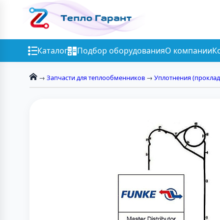
Каталог
Подбор оборудования
О компании
К
→
Запчасти для теплообменников
→
Уплотнения (проклад