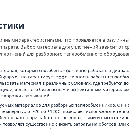
стики
чными характеристиками, что проявляется в различных
парата. Выбор материала для уплотнений зависит от ср
 уплотнений для разборного теплообменного оборудова
ериал, который способен эффективно работать в диапазоне 
ой форме, что гарантирует эффективность работы теплоо
льзовать материал в различных условиях, где требуется д
цией, делает его безопасным и эффективным материалом д
е коротких замыканий.
льзуемых материалов для разборных теплообменников. Он не
 температур от -20 до +120C, позволяет использовать теп
обенно важно при работе с взрывоопасными и высокотемп
 позволяет существенно снизить затраты на обогрев или 