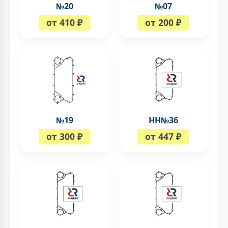
№20
№07
от 410 ₽
от 200 ₽
№19
НН№36
от 300 ₽
от 447 ₽