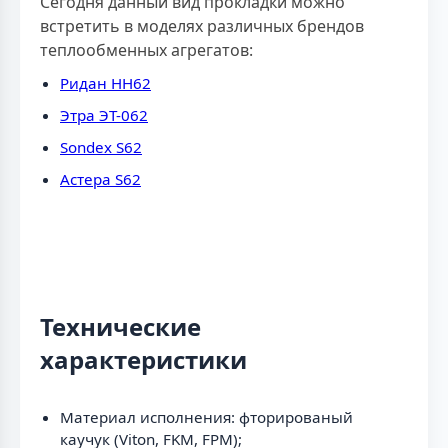
Сегодня данный вид прокладки можно
встретить в моделях различных брендов
теплообменных агрегатов:
Ридан НН62
Этра ЭТ-062
Sondex S62
Астера S62
Технические
характеристики
Материал исполнения: фторированый
каучук (Viton, FKM, FPM);