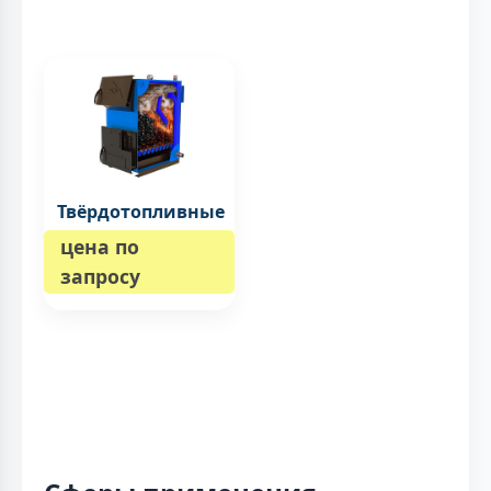
Твёрдотопливные
цена по
запросу