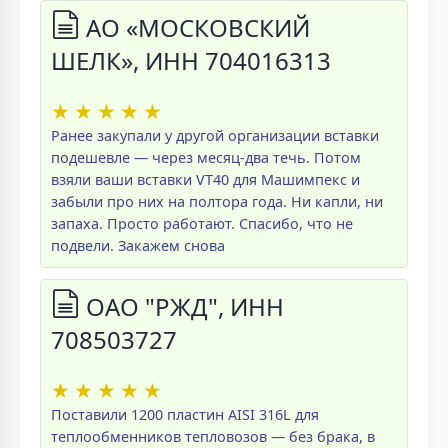
АО «МОСКОВСКИЙ
ШЕЛК», ИНН 704016313
★
★
★
★
★
Ранее закупали у другой организации вставки
подешевле — через месяц-два течь. Потом
взяли ваши вставки VT40 для Машимпекс и
забыли про них на полтора года. Ни капли, ни
запаха. Просто работают. Спасибо, что не
подвели. Закажем снова
ОАО "РЖД", ИНН
708503727
★
★
★
★
★
Поставили 1200 пластин AISI 316L для
теплообменников тепловозов — без брака, в