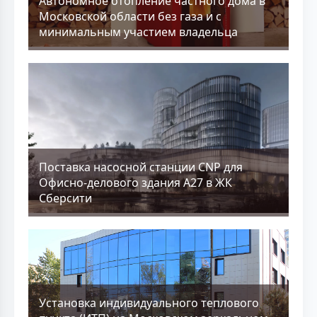
Aвтономное отопление частного дома в
Московской области без газа и с
минимальным участием владельца
Поставка насосной станции CNP для
Офисно-делового здания А27 в ЖК
Сберсити
Установка индивидуального теплового