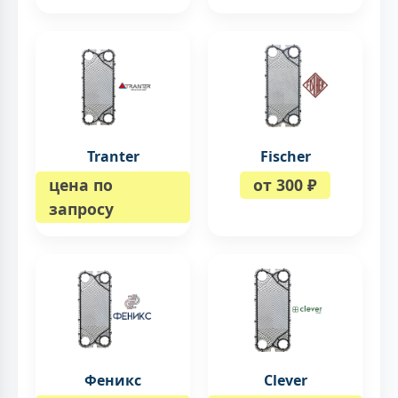
Tranter
Fischer
цена по
от 300 ₽
запросу
Феникс
Clever