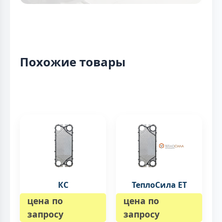
Похожие товары
КС
ТеплоСила ET
цена по
цена по
запросу
запросу