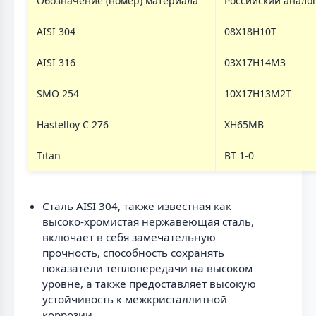
Обозначение (номер) материала
Российский анало
AISI 304
08Х18Н10Т
AISI 316
03Х17Н14М3
SMO 254
10Х17Н13М2Т
Hastelloy C 276
ХН65МВ
Titan
ВТ 1-0
Сталь AISI 304, также известная как
высоко-хромистая нержавеющая сталь,
включает в себя замечательную
прочность, способность сохранять
показатели теплопередачи на высоком
уровне, а также предоставляет высокую
устойчивость к межкристаллитной
коррозии.