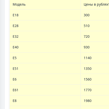
Модель
Цены в рублях
E18
300
E28
510
E32
720
E40
930
E5
1140
E51
1350
E6
1560
E61
1770
E8
1980