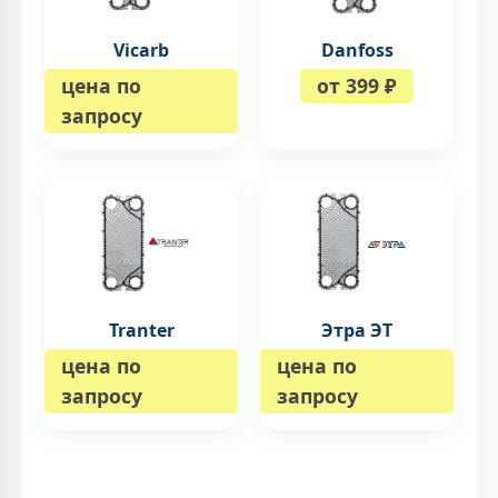
Vicarb
Danfoss
цена по
от 399 ₽
запросу
Tranter
Этра ЭТ
цена по
цена по
запросу
запросу