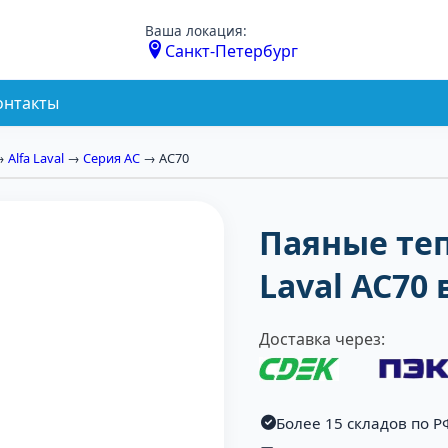
Ваша локация:
Санкт-Петербург
онтакты
→
Alfa Laval
→
Серия AC
→ AC70
Паяные те
Laval AC70
Доставка через:
Более 15 складов по Р