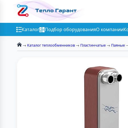
Каталог
Подбор оборудования
О компании
К
→
Каталог теплообменников
→
Пластинчатые
→
Паяные