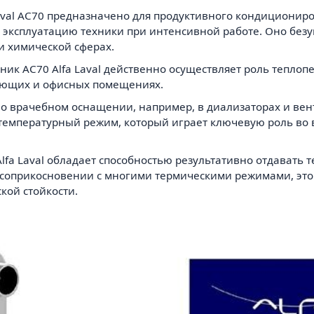
val AC70 предназначено для продуктивного кондициониро
 эксплуатацию техники при интенсивной работе. Оно без
 химической сферах.
ик AC70 Alfa Laval действенно осуществляет роль теплоп
ающих и офисных помещениях.
 во врачебном оснащении, например, в диализаторах и ве
температурный режим, который играет ключевую роль во
a Laval обладает способностью результативно отдавать т
оприкосновении с многими термическими режимами, это
кой стойкости.