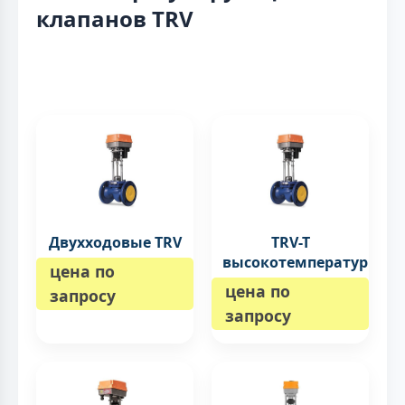
клапанов TRV
Двухходовые TRV
TRV-T
высокотемпературные
цена по
цена по
запросу
запросу