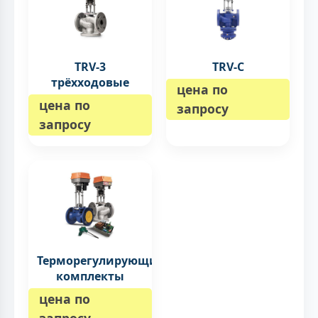
TRV-3
TRV-C
трёхходовые
цена по
цена по
запросу
запросу
Терморегулирующие
комплекты
цена по