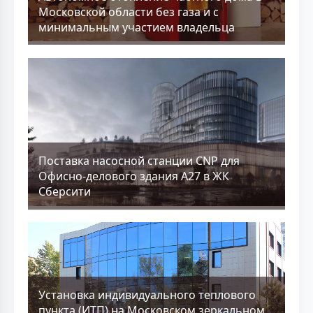
Московской области без газа и с
минимальным участием владельца
Поставка насосной станции CNP для
Офисно-делового здания А27 в ЖК
Сберсити
Установка индивидуального теплового
пункта (ИТП) на Московском зеркальном