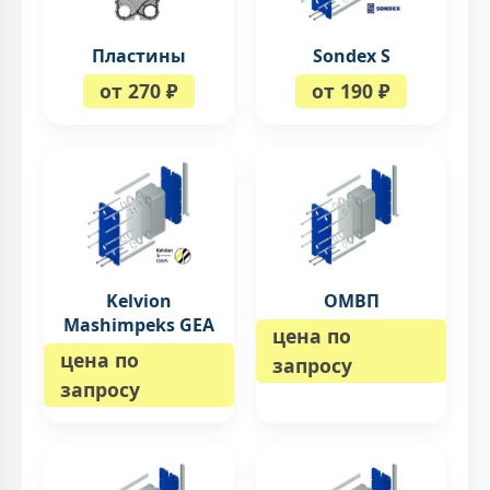
Пластины
Sondex S
от 270 ₽
от 190 ₽
Kelvion
ОМВП
Mashimpeks GEA
цена по
цена по
запросу
запросу