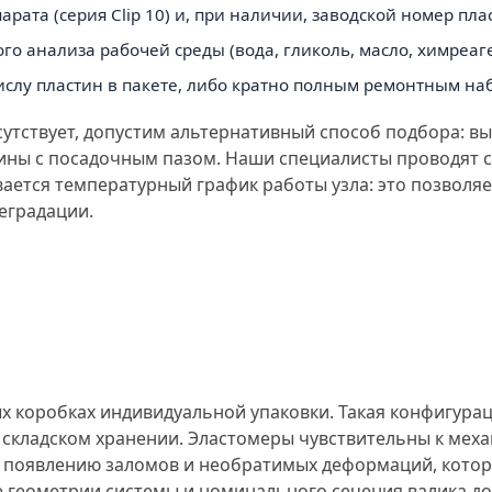
та (серия Clip 10) и, при наличии, заводской номер пла
о анализа рабочей среды (вода, гликоль, масло, химреаге
ислу пластин в пакете, либо кратно полным ремонтным на
сутствует, допустим альтернативный способ подбора: в
стины с посадочным пазом. Наши специалисты проводят
ается температурный график работы узла: это позволя
еградации.
ых коробках индивидуальной упаковки. Такая конфигур
складском хранении. Эластомеры чувствительны к меха
 к появлению заломов и необратимых деформаций, кото
 геометрии системы и номинального сечения валика до 