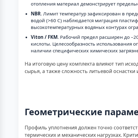
отопления материал демонстрирует предельн
NBR
. Лимит температур зафиксирован в преде
водой (>60 С) наблюдается миграция пласти
высокотемпературных водяных контурах огр
Viton / FKM
. Рабочий предел расширен до –2
кислоты. Целесообразность использования оп
наличии специфических химических загрязн
На итоговую цену комплекта влияют тип исхо
сырья, а также сложность литьевой оснастки
Геометрические парам
Профиль уплотнения должен точно соответст
термических и механических нагрузках. Крит