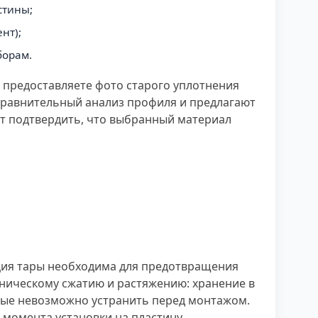
стины;
нт);
борам.
ы предоставляете фото старого уплотнения
 сравнительный анализ профиля и предлагают
ет подтвердить, что выбранный материал
ация тары необходима для предотвращения
ническому сжатию и растяжению: хранение в
рые невозможно устранить перед монтажом.
момента установки на пластину.