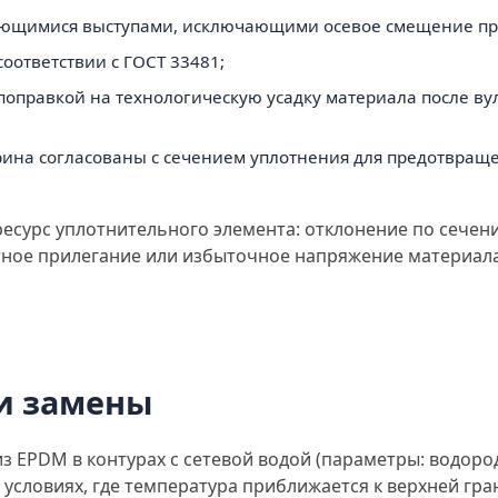
вающимися выступами, исключающими осевое смещение про
оответствии с ГОСТ 33481;
 поправкой на технологическую усадку материала после вул
рина согласованы с сечением уплотнения для предотвра
есурс уплотнительного элемента: отклонение по сечен
тное прилегание или избыточное напряжение материала
и замены
з EPDM в контурах с сетевой водой (параметры: водород
в условиях, где температура приближается к верхней гра