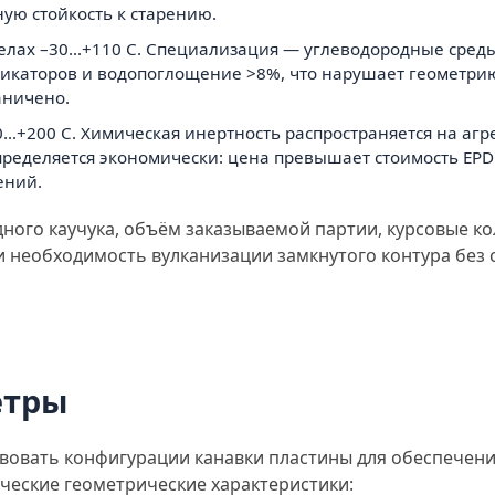
ую стойкость к старению.
лах –30...+110 С. Специализация — углеводородные среды,
фикаторов и водопоглощение >8%, что нарушает геометри
аничено.
0...+200 С. Химическая инертность распространяется на а
ределяется экономически: цена превышает стоимость EPDM
ений.
дного каучука, объём заказываемой партии, курсовые к
 и необходимость вулканизации замкнутого контура без
етры
вовать конфигурации канавки пластины для обеспечени
ические геометрические характеристики: