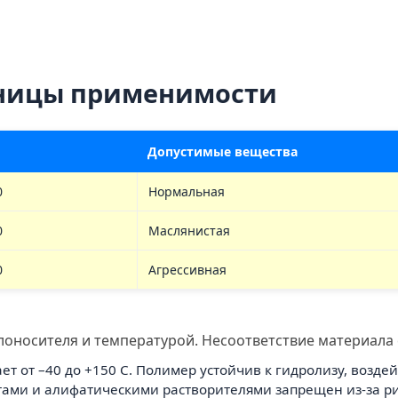
аницы применимости
Допустимые вещества
0
Нормальная
0
Маслянистая
0
Агрессивная
оносителя и температурой. Несоответствие материала 
т от –40 до +150 С. Полимер устойчив к гидролизу, возде
ктами и алифатическими растворителями запрещен из-за р