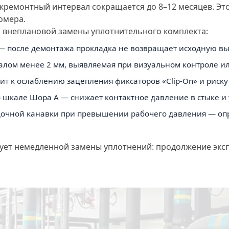
 межремонтный интервал сокращается до 8–12 месяцев. Э
омера.
 внеплановой замены уплотнительного комплекта:
 после демонтажа прокладка не возвращает исходную выс
алом менее 2 мм, выявляемая при визуальном контроле ил
т к ослаблению зацепления фиксаторов «Clip-On» и риску
о шкале Шора А — снижает контактное давление в стыке и
дочной канавки при превышении рабочего давления — о
бует немедленной замены уплотнений: продолжение эк