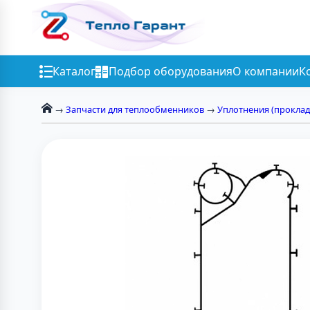
Каталог
Подбор оборудования
О компании
К
→
Запчасти для теплообменников
→
Уплотнения (проклад