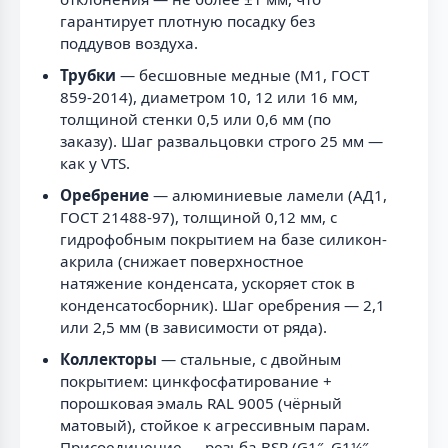
гарантирует плотную посадку без
поддувов воздуха.
Трубки
— бесшовные медные (М1, ГОСТ
859-2014), диаметром 10, 12 или 16 мм,
толщиной стенки 0,5 или 0,6 мм (по
заказу). Шаг развальцовки строго 25 мм —
как у VTS.
Оребрение
— алюминиевые ламели (АД1,
ГОСТ 21488-97), толщиной 0,12 мм, с
гидрофобным покрытием на базе силикон-
акрила (снижает поверхностное
натяжение конденсата, ускоряет сток в
конденсатосборник). Шаг оребрения — 2,1
или 2,5 мм (в зависимости от ряда).
Коллекторы
— стальные, с двойным
покрытием: цинкфосфатирование +
порошковая эмаль RAL 9005 (чёрный
матовый), стойкое к агрессивным парам.
Присоединение — резьба BSP (G1″, G1¼″,