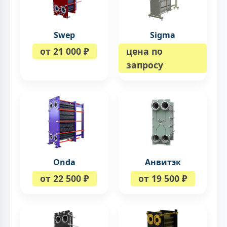
Swep
Sigma
от 21 000 ₽
цена по
запросу
Onda
Анвитэк
от 22 500 ₽
от 19 500 ₽