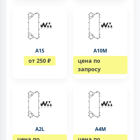
A1S
A10M
от 250 ₽
цена по
запросу
A2L
A4M
цена по
цена по