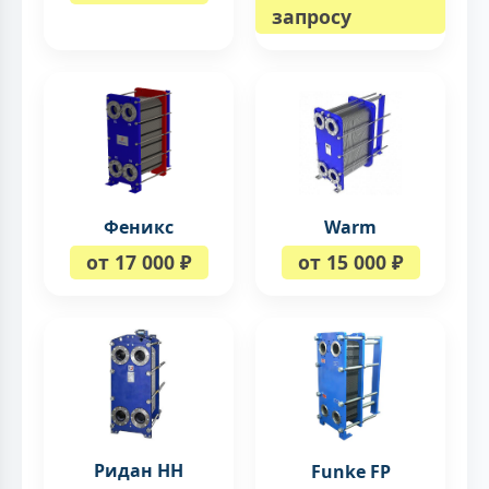
запросу
Феникс
Warm
от 17 000 ₽
от 15 000 ₽
Ридан НН
Funke FP