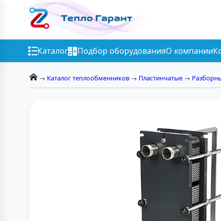
Каталог
Подбор оборудования
О компании
К
→
Каталог теплообменников
→
Пластинчатые
→
Разборн