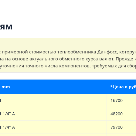
лям
с примерной стоимостью теплообменника Данфосс, котор
на на основе актуального обменного курса валют. Прежде 
уточнения точного числа компонентов, требуемых для сбо
у mm
*Цена в ру
1
16700
1 1/4" A
48200
1 1/4" A
79700