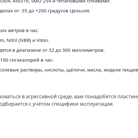
i304, Aisi316, SMO 254 и титановыми сплавами.
елах от -35 до +200 градусов Цельсия.
их метров в час.
Nitril (NBR) и Viton.
тся в диапазоне от 32 до 300 миллиметров.
00 гигакалорий в час.
 солевые растворы, кислоты, щёлочи, масла, жидкие пищевы
зоваться в агрессивной среде, вам понадобятся пласти
одбирается с учётом специфики эксплуатации.