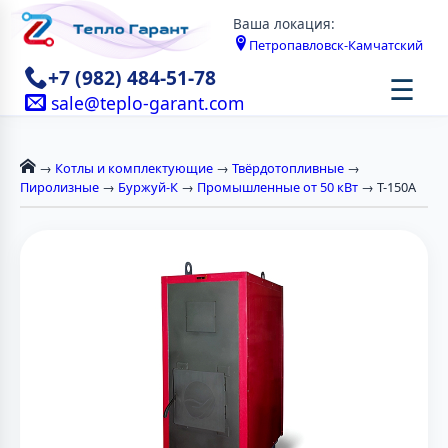
Ваша локация:
Петропавловск-Камчатский
+7 (982) 484-51-78
☰
sale@teplo-garant.com
→
Котлы и комплектующие
→
Твёрдотопливные
→
Пиролизные
→
Буржуй-К
→
Промышленные от 50 кВт
→ Т-150A