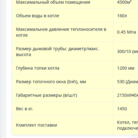
Максимальный объем помещения
4500м³
Объем воды в котле
160л
Максимальное давление теплоносителя в
0.45 Мпа
котле
Размер дымовой трубы: диаметр/макс.
300/10 (м
высота
Глубина топки котла
1200 мм
Размер топочного окна (bxh), мм
530 (Диам
Габаритные размеры (в/ш/г)
2150x940
Вес в кг.
1450
Котел, тя
Комплект поставки
подключе