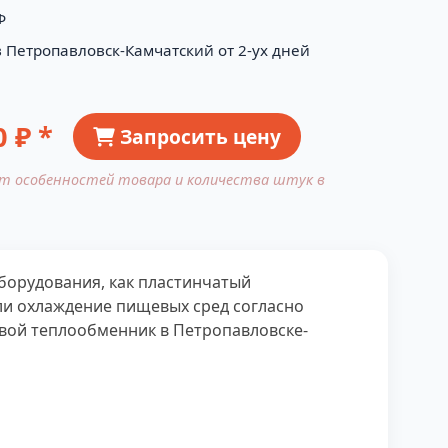
Ф
в Петропавловск-Камчатский от 2-ух дней
0
₽ *
Запросить цену
от особенностей товара и количества штук в
борудования, как пластинчатый
ли охлаждение пищевых сред согласно
вой теплообменник в Петропавловске-