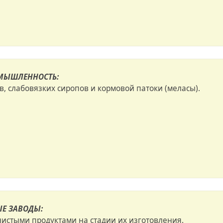
МЫШЛЕННОСТЬ:
в, слабовязких сиропов и кормовой патоки (меласы).
Е ЗАВОДЫ:
нистыми продуктами на стадии их изготовления.