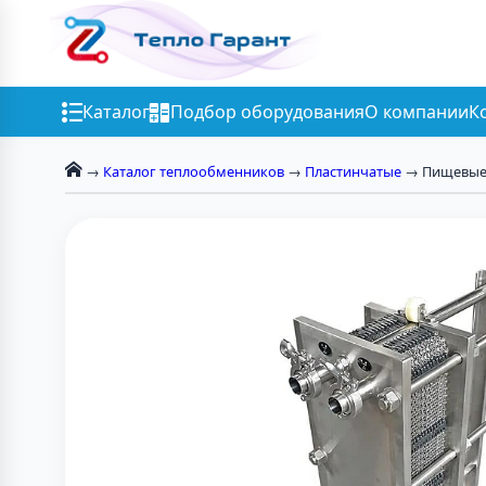
Каталог
Подбор оборудования
О компании
К
→
Каталог теплообменников
→
Пластинчатые
→ Пищевы