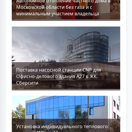
Aвтономное отопление частного дома в
Московской области без газа и с
минимальным участием владельца
Поставка насосной станции CNP для
Офисно-делового здания А27 в ЖК
Сберсити
Установка индивидуального теплового