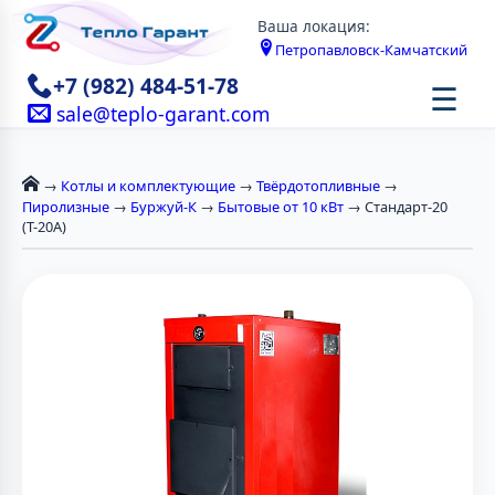
Ваша локация:
Петропавловск-Камчатский
+7 (982) 484-51-78
☰
sale@teplo-garant.com
→
Котлы и комплектующие
→
Твёрдотопливные
→
Пиролизные
→
Буржуй-К
→
Бытовые от 10 кВт
→ Стандарт-20
(Т-20А)