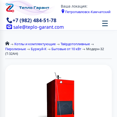
Ваша локация:
Петропавловск-Камчатский
+7 (982) 484-51-78
☰
sale@teplo-garant.com
→
Котлы и комплектующие
→
Твёрдотопливные
→
Пиролизные
→
Буржуй-К
→
Бытовые от 10 кВт
→ Модерн-32
(Т-32АН)