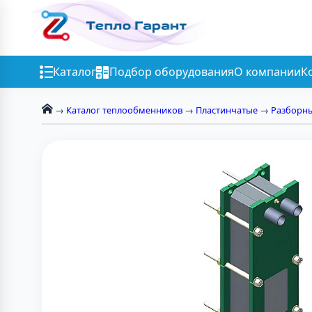
Каталог
Подбор оборудования
О компании
К
→
Каталог теплообменников
→
Пластинчатые
→
Разборн