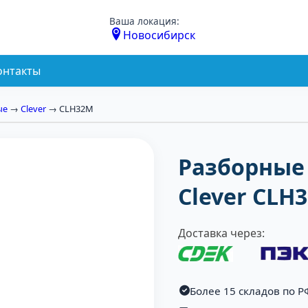
Ваша локация:
Новосибирск
онтакты
ые
→
Clever
→ CLH32M
Разборные
Clever CLH
Доставка через:
Более 15 складов по Р