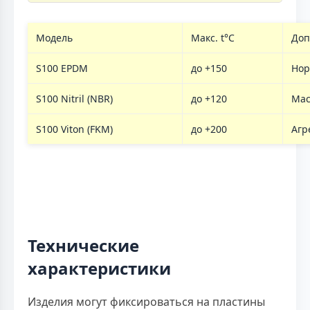
Модель
Макс. t°C
Доп
S100 EPDM
до +150
Нор
S100 Nitril (NBR)
до +120
Мас
S100 Viton (FKM)
до +200
Агр
Технические
характеристики
Изделия могут фиксироваться на пластины