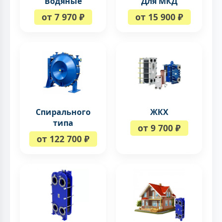
Водяные
Для МКД
от 7 970 ₽
от 15 900 ₽
Спирального
ЖКХ
типа
от 9 700 ₽
от 122 700 ₽