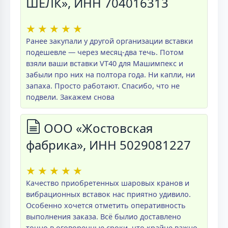
ШЕЛК», ИНН 704016313
★
★
★
★
★
Ранее закупали у другой организации вставки
подешевле — через месяц-два течь. Потом
взяли ваши вставки VT40 для Машимпекс и
забыли про них на полтора года. Ни капли, ни
запаха. Просто работают. Спасибо, что не
подвели. Закажем снова
ООО «Жостовская
фабрика», ИНН 5029081227
★
★
★
★
★
Качество приобретенных шаровых кранов и
вибрационных вставок нас приятно удивило.
Особенно хочется отметить оперативность
выполнения заказа. Всё былио доставлено
точно в оговоренные сроки, что крайне важно