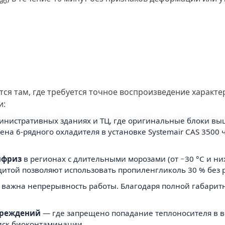
аб
ся там, где требуется точное воспроизведение характе
и:
инистративных зданиях и ТЦ, где оригинальные блоки вышл
на 6-рядного охладителя в установке Systemair CAS 3500 
ифриз
в регионах с длительными морозами (от −30 °C и ни
итой позволяют использовать пропиленгликоль 30 % без 
е важна непрерывность работы. Благодаря полной габарит
чреждений
— где запрещено попадание теплоносителя в в
иск биоконтаминации.