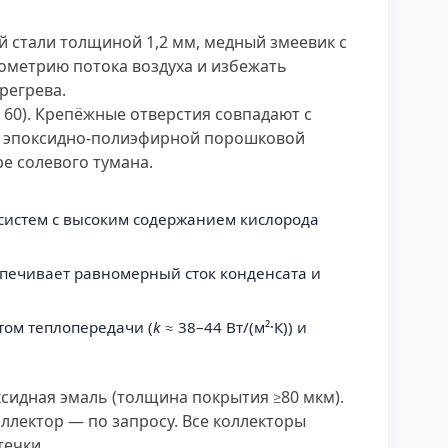
й стали толщиной 1,2 мм, медный змеевик с
еометрию потока воздуха и избежать
регрева.
60). Крепёжные отверстия совпадают с
а эпоксидно-полиэфирной порошковой
ре солевого тумана.
 систем с высоким содержанием кислорода
печивает равномерный сток конденсата и
том теплопередачи (
k
≈ 38–44 Вт/(м²·К)) и
сидная эмаль (толщина покрытия ≥80 мкм).
ллектор — по запросу. Все коллекторы
течки.