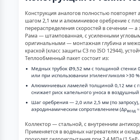
Конструкция аналогов полностью повторяет а
шагом 2,1 мм и алюминиевое оребрение с пло
перераспределения скоростей в сечении — а 
Рама — штампованная, с усиленными угловым
оригинальными — монтажная глубина и межо
краской (класс защиты C3 по ISO 12944), усто
Теплообменный пакет состоит из:
Медных трубок Ø9,52 мм с толщиной стенки 0
или при использовании этиленгликоля >30 %)
Алюминиевых ламелей толщиной 0,12 мм с ги
снижает риск капельного уноса в воздушный 
Шаг оребрения — 2,0 или 2,5 мм (по запросу
аэродинамическим сопротивлением (Δ
p
≈
возд
Коллектор — стальной, с внутренним антико
Применяется в водяных нагревателях и охлад
проходят гидроиспытания при 2,4 МПа (1,5×
P