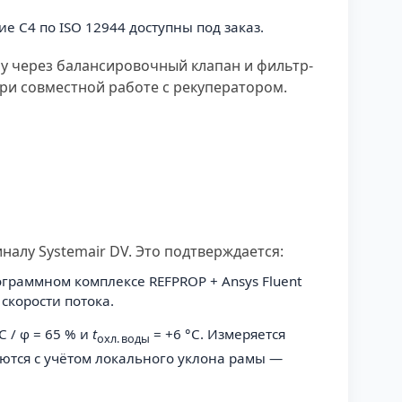
 C4 по ISO 12944 доступны под заказ.
ру через балансировочный клапан и фильтр-
при совместной работе с рекуператором.
алу Systemair DV. Это подтверждается:
граммном комплексе REFPROP + Ansys Fluent
 скорости потока.
C / φ = 65 % и
t
= +6 °C. Измеряется
охл. воды
уются с учётом локального уклона рамы —