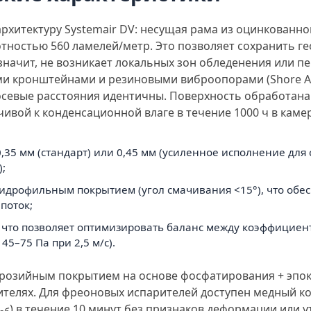
рхитектуру Systemair DV: несущая рама из оцинкованно
тностью 560 ламелей/метр. Это позволяет сохранить г
значит, не возникает локальных зон обледенения или пе
и кронштейнами и резиновыми виброопорами (Shore A 
севые расстояния идентичны. Поверхность обработан
йчивой к конденсационной влаге в течение 1000 ч в каме
,35 мм (стандарт) или 0,45 мм (усиленное исполнение для
;
дрофильным покрытием (угол смачивания <15°), что обес
поток;
), что позволяет оптимизировать баланс между коэффициен
 45–75 Па при 2,5 м/с).
ррозийным покрытием на основе фосфатирования + эпок
ителях. Для фреоновых испарителей доступен медный ко
) в течение 10 минут без признаков деформации или у