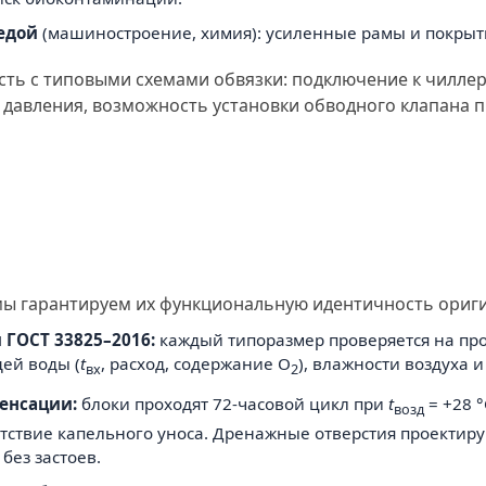
едой
(машиностроение, химия): усиленные рамы и покрытие
ость с типовыми схемами обвязки: подключение к чилле
а давления, возможность установки обводного клапана 
мы гарантируем их функциональную идентичность оригин
 ГОСТ 33825–2016:
каждый типоразмер проверяется на про
ей воды (
t
, расход, содержание O
), влажности воздуха и
вх
2
енсации:
блоки проходят 72-часовой цикл при
t
= +28 °
возд
утствие капельного уноса. Дренажные отверстия проектир
без застоев.