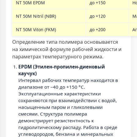
NT 50M EPDM
до +150
Н
NT 50M Nitril (NBR)
до +120
М
NT 50M Viton (FKM)
до +200
А
Определение типа полимера основывается
на химической формуле рабочей жидкости и
параметрах температурного режима.
EPDM (Этилен-пропилен-диеновый
каучук)
Интервал рабочих температур находится в
диапазоне от –40 до +150 °С.
Эксплуатационные характеристики
сохраняются при взаимодействии с водой,
насыщенным паром и гликолевыми
смесями. Структура полимера
демонстрирует резистентность к
гидролитическому распаду. Работа в среде
углеводородов, бензина и минеральных