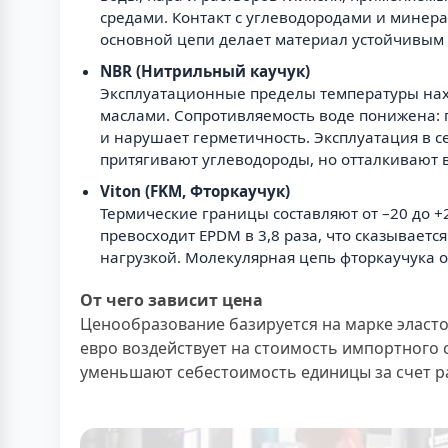
средами. Контакт с углеводородами и минер
основной цепи делает материал устойчивым 
NBR (Нитрильный каучук)
Эксплуатационные пределы температуры нахо
маслами. Сопротивляемость воде понижена: 
и нарушает герметичность. Эксплуатация в с
притягивают углеводороды, но отталкивают в
Viton (FKM, Фторкаучук)
Термические границы составляют от –20 до +
превосходит EPDM в 3,8 раза, что сказываетс
нагрузкой. Молекулярная цепь фторкаучука о
От чего зависит цена
Ценообразование базируется на марке эласто
евро воздействует на стоимость импортного
уменьшают себестоимость единицы за счет р