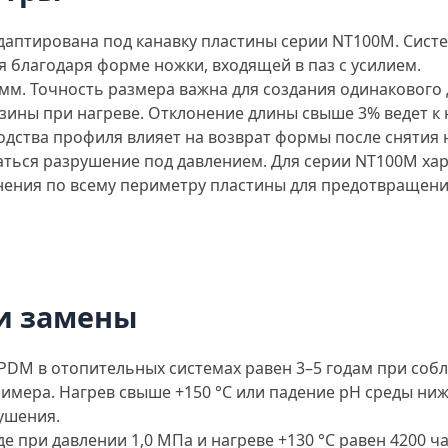
аптирована под канавку пластины серии NT100M. Систе
я благодаря форме ножки, входящей в паз с усилием.
мм. Точность размера важна для создания одинакового
зины при нагреве. Отклонение длины свыше 3% ведет к
одства профиля влияет на возврат формы после снятия н
чаться разрушение под давлением. Для серии NT100M ха
ения по всему периметру пластины для предотвращени
и замены
EPDM в отопительных системах равен 3–5 годам при со
имера. Нагрев свыше +150 °С или падение pH среды ниж
ушения.
 при давлении 1,0 МПа и нагреве +130 °С равен 4200 ча