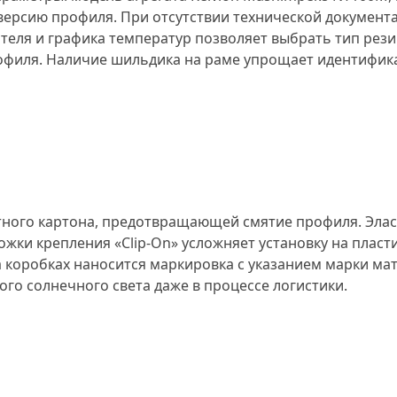
 версию профиля. При отсутствии технической докумен
ителя и графика температур позволяет выбрать тип ре
профиля. Наличие шильдика на раме упрощает идентифи
отного картона, предотвращающей смятие профиля. Эл
жки крепления «Clip-On» усложняет установку на пласт
а коробках наносится маркировка с указанием марки ма
го солнечного света даже в процессе логистики.