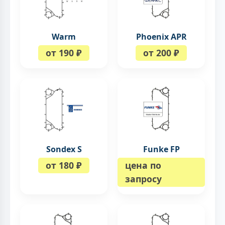
Warm
Phoenix APR
от 190 ₽
от 200 ₽
Sondex S
Funke FP
от 180 ₽
цена по
запросу