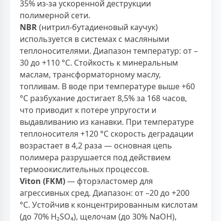
35% из-за ускоренной деструкции
полимерной сети.
NBR
(нитрил-бутадиеновый каучук)
используется в системах с масляными
теплоносителями. Диапазон температур: от –
30 до +110 °С. Стойкость к минеральным
маслам, трансформаторному маслу,
топливам. В воде при температуре выше +60
°С разбухание достигает 8,5% за 168 часов,
что приводит к потере упругости и
выдавливанию из канавки. При температуре
теплоносителя +120 °С скорость деградации
возрастает в 4,2 раза — основная цепь
полимера разрушается под действием
термоокислительных процессов.
Viton (FKM)
— фторэластомер для
агрессивных сред. Диапазон: от –20 до +200
°С. Устойчив к концентрированным кислотам
(до 70% H₂SO₄), щелочам (до 30% NaOH),