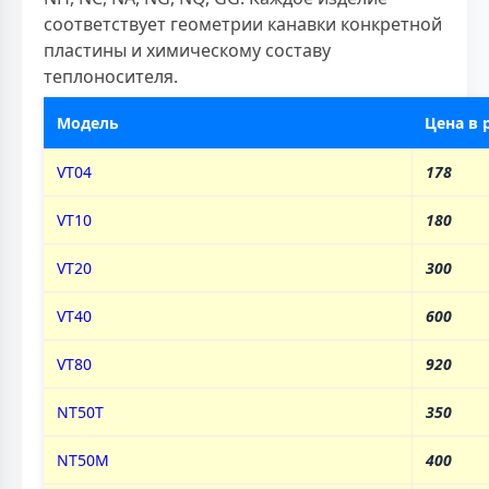
соответствует геометрии канавки конкретной
пластины и химическому составу
теплоносителя.
Модель
Цена в 
VT04
178
VT10
180
VT20
300
VT40
600
VT80
920
NT50T
350
NT50M
400