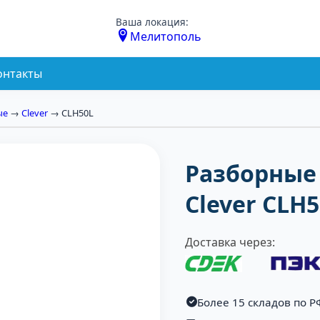
Ваша локация:
Мелитополь
онтакты
ые
→
Clever
→ CLH50L
Разборные
Clever CLH
Доставка через:
Более 15 складов по Р