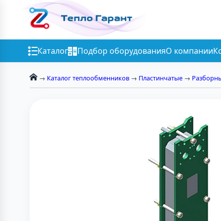
Каталог
Подбор оборудования
О компании
К
→
Каталог теплообменников
→
Пластинчатые
→
Разборн