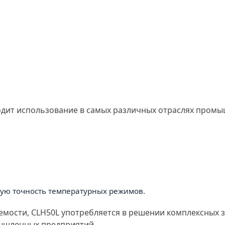
одит использование в самых различных отраслях промы
кую точность температурных режимов.
емости, CLH50L употребляется в решении комплексных з
ышленных предприятий.