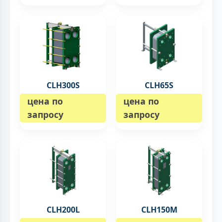
CLH300S
CLH65S
цена по
цена по
запросу
запросу
CLH200L
CLH150M