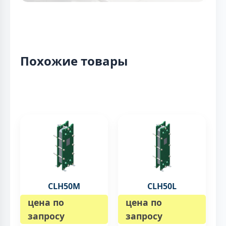
Похожие товары
CLH50M
CLH50L
цена по
цена по
запросу
запросу