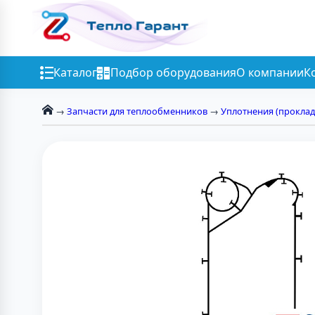
Каталог
Подбор оборудования
О компании
К
→
Запчасти для теплообменников
→
Уплотнения (проклад