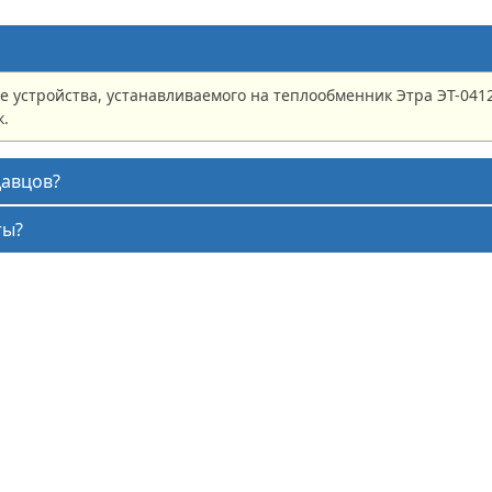
е устройства, устанавливаемого на теплообменник Этра ЭТ-041
к.
давцов?
ты?