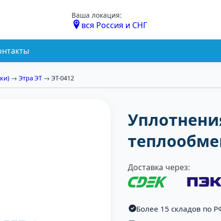
Ваша локация:
вся Россия и СНГ
онтакты
ки)
→
Этра ЭТ
→ ЭТ-0412
Уплотнени
теплообмен
Доставка через:
Более 15 складов по Р