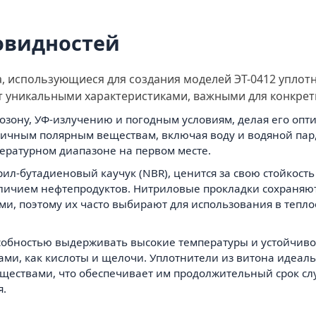
овидностей
ала, использующиеся для создания моделей ЭТ-0412 упло
ет уникальными характеристиками, важными для конкрет
 озону, УФ-излучению и погодным условиям, делая его оп
зличным полярным веществам, включая воду и водяной пар,
ературном диапазоне на первом месте.
л-бутадиеновый каучук (NBR), ценится за свою стойкость 
личием нефтепродуктов. Нитриловые прокладки сохраняют
ми, поэтому их часто выбирают для использования в теп
собностью выдерживать высокие температуры и устойчиво
ами, как кислоты и щелочи. Уплотнители из витона идеаль
ществами, что обеспечивает им продолжительный срок сл
я.