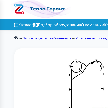
Каталог
Подбор оборудования
О компании
К
→
Запчасти для теплообменников
→
Уплотнения (проклад