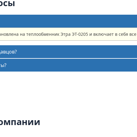
осы
ановлена на теплообменник Этра ЭТ-0205 и включает в себя вс
давцов?
ты?
компании