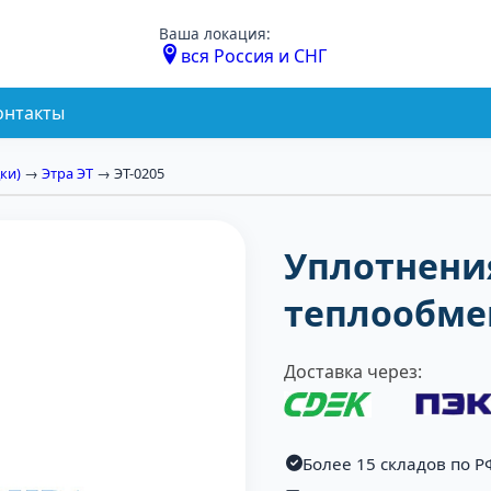
Ваша локация:
вся Россия и СНГ
онтакты
ки)
→
Этра ЭТ
→ ЭТ-0205
Уплотнени
теплообмен
Доставка через:
Более 15 складов по Р