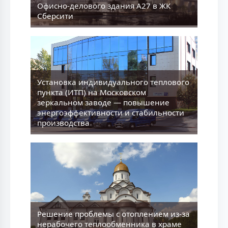
Офисно-делового здания А27 в ЖК
Сберсити
Установка индивидуального теплового
пункта (ИТП) на Московском
зеркальном заводе — повышение
энергоэффективности и стабильности
производства
Решение проблемы с отоплением из-за
нерабочего теплообменника в храме