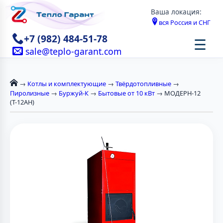
Ваша локация:
вся Россия и СНГ
+7 (982) 484-51-78
☰
sale@teplo-garant.com
→
Котлы и комплектующие
→
Твёрдотопливные
→
Пиролизные
→
Буржуй-К
→
Бытовые от 10 кВт
→ МОДЕРН-12
(Т-12АН)