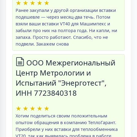
★
★
★
★
★
Ранее закупали у другой организации вставки
подешевле — через месяц-два течь. Потом
взяли ваши вставки VT40 для Машимпекс и
забыли про них на полтора года. Ни капли, ни
запаха. Просто работают. Спасибо, что не
подвели. Закажем снова
ООО Межрегиональный
Центр Метрологии и
Испытаний "Энерготест",
ИНН 7723840318
★
★
★
★
★
Хотим поделиться своим положительным
опытом обращения в компанию ТеплоГарант.
Приобрели у них вставки для теплообменника
VT20, так как выявилась проблема в работе