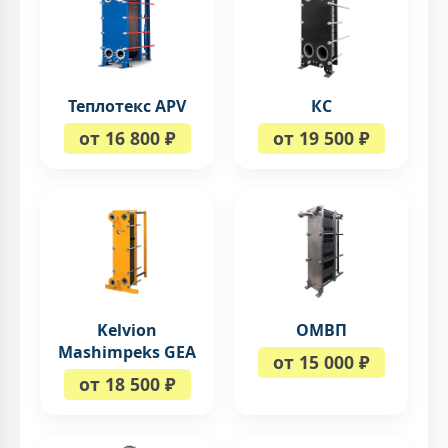
Теплотекс APV
КС
от 16 800 ₽
от 19 500 ₽
Kelvion
ОМВП
Mashimpeks GEA
от 15 000 ₽
от 18 500 ₽