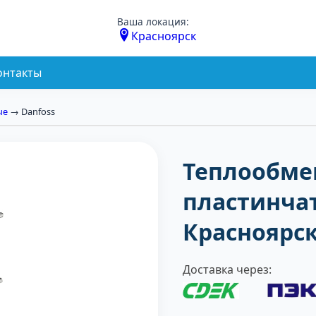
Ваша локация:
Красноярск
онтакты
ые
→ Danfoss
Теплообме
пластинча
Красноярс
Доставка через: