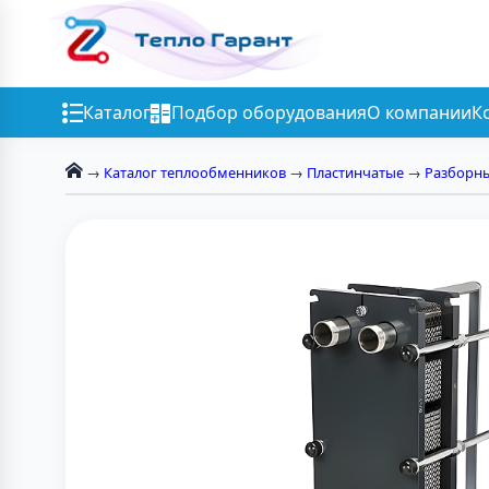
Каталог
Подбор оборудования
О компании
К
→
Каталог теплообменников
→
Пластинчатые
→
Разборн