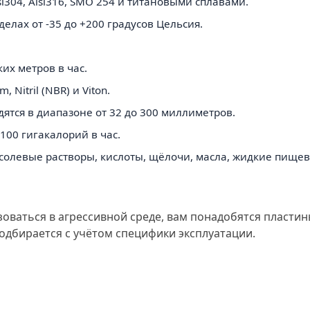
i304, Aisi316, SMO 254 и титановыми сплавами.
елах от -35 до +200 градусов Цельсия.
их метров в час.
Nitril (NBR) и Viton.
тся в диапазоне от 32 до 300 миллиметров.
00 гигакалорий в час.
 солевые растворы, кислоты, щёлочи, масла, жидкие пищевы
зоваться в агрессивной среде, вам понадобятся пласти
одбирается с учётом специфики эксплуатации.