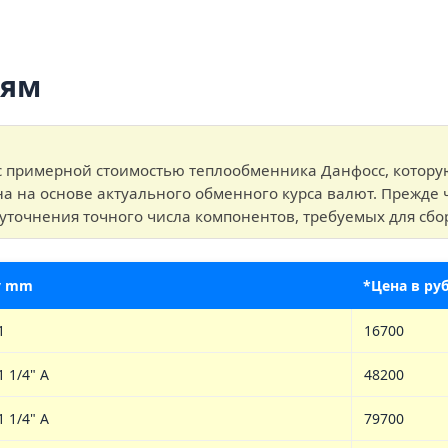
лям
с примерной стоимостью теплообменника Данфосс, котор
на на основе актуального обменного курса валют. Прежде 
уточнения точного числа компонентов, требуемых для сбо
у mm
*Цена в ру
1
16700
1 1/4" A
48200
1 1/4" A
79700