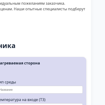
видуальным пожеланиям заказчика.
м ценам. Наши опытные специалисты подберут
ника
агреваемая сторона
ип среды
емпература на входе (T3)