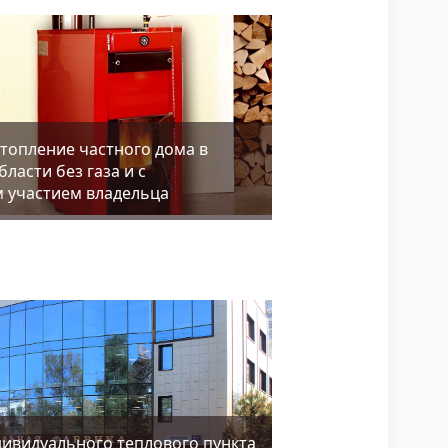
топление частного дома в
ласти без газа и с
 участием владельца
дивидуального теплового пункта