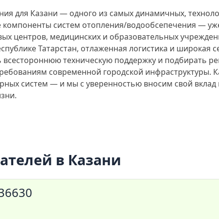
я для Казани — одного из самых динамичных, техноло
 компоненты систем отопления/водообсепечения — уже
вых центров, медицинских и образовательных учрежде
Республике Татарстан, отлаженная логистика и широкая 
ь всестороннюю техническую поддержку и подбирать р
ребованиям современной городской инфраструктуры. Ка
ных систем — и мы с уверенностью вносим свой вклад в 
зни.
ателей в Казани
036630