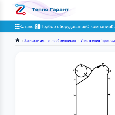
Каталог
Подбор оборудования
О компании
К
→
Запчасти для теплообменников
→
Уплотнения (проклад