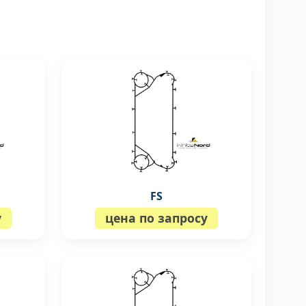
FS
у
цена по запросу