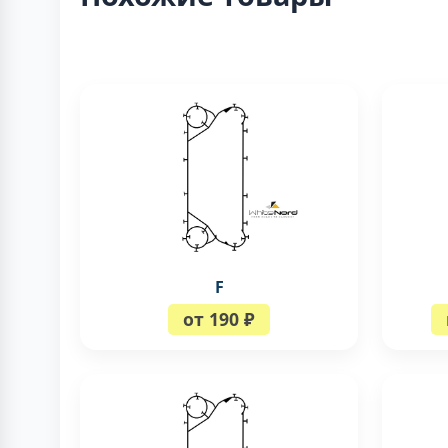
F
от 190 ₽