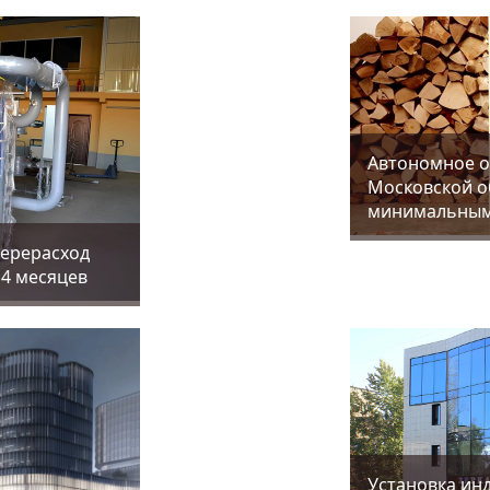
Aвтономное о
Московской об
минимальным
перерасход
14 месяцев
Установка ин