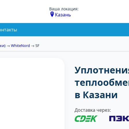
Ваша локация:
Казань
онтакты
ки)
→
WhiteNord
→ SF
Уплотнени
теплообме
в Казани
Доставка через: