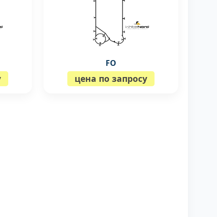
FO
у
цена по запросу