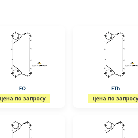
EO
FTh
цена по запросу
цена по запрос