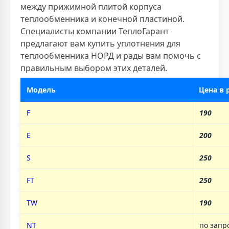
между прижимной плитой корпуса
теплообменника и конечной пластиной.
Специалисты компании ТеплоГарант
предлагают вам купить уплотнения для
теплообменника НОРД и рады вам помочь с
правильным выбором этих деталей.
Модель
Цена в 
F
190
E
200
S
250
FT
250
TW
190
NT
по запр