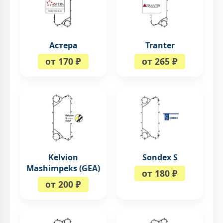
Астера
Tranter
от 170 ₽
от 265 ₽
Kelvion
Sondex S
Mashimpeks (GEA)
от 180 ₽
от 200 ₽