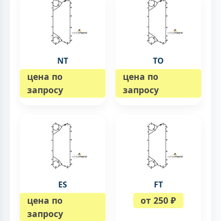
NT
TO
цена по
цена по
запросу
запросу
ES
FT
цена по
от 250 ₽
запросу