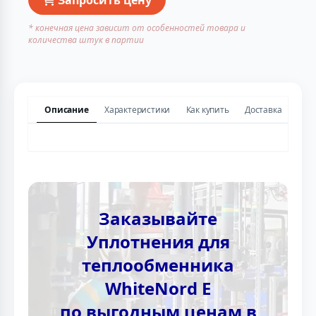
* конечная цена зависит от особенностей товара и
количества штук в партии
Описание
Характеристики
Как купить
Доставка
Заказывайте
Уплотнения для
теплообменника
WhiteNord E
по выгодным ценам в