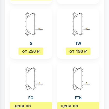
S
TW
от 250 ₽
от 190 ₽
EO
FTh
цена по
цена по