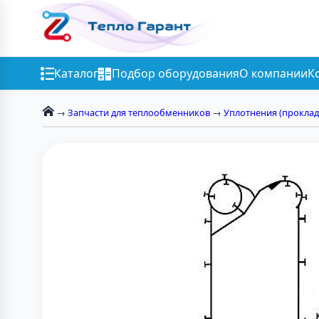
Каталог
Подбор оборудования
О компании
К
→
Запчасти для теплообменников
→
Уплотнения (проклад