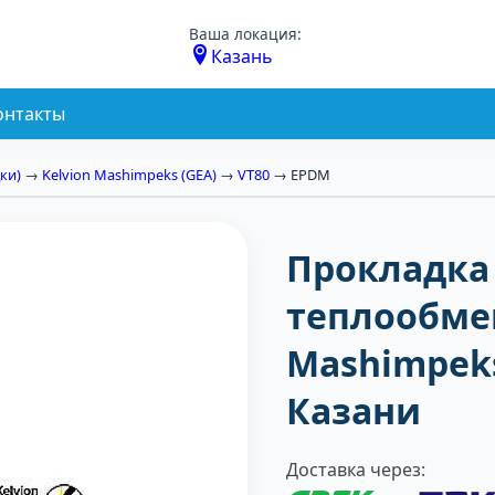
Ваша локация:
Казань
онтакты
ки)
→
Kelvion Mashimpeks (GEA)
→
VT80
→ EPDM
Прокладка
теплообмен
Mashimpeks
Казани
Доставка через: