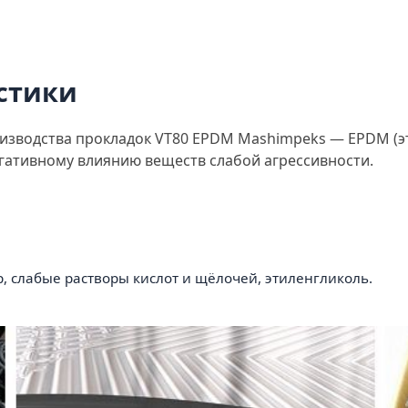
стики
изводства прокладок VT80 EPDM Mashimpeks — EPDM (э
гативному влиянию веществ слабой агрессивности.
р, слабые растворы кислот и щёлочей, этиленгликоль.