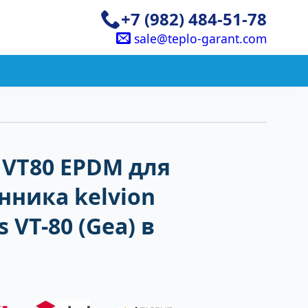
+7 (982) 484-51-78
sale@teplo-garant.com
 VT80 EPDM для
ника kelvion
 VT-80 (Gea) в