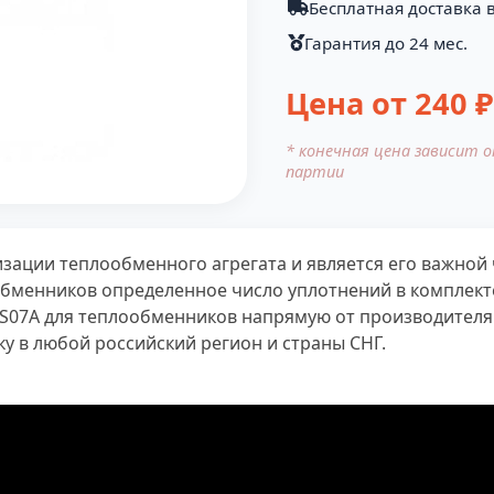
Бесплатная доставка в
Гарантия до 24 мес.
Цена от
240
₽
* конечная цена зависит 
партии
етизации теплообменного агрегата и является его важно
обменников определенное число уплотнений в комплект
 S07A для теплообменников напрямую от производител
у в любой российский регион и страны СНГ.