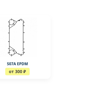
S07A EPDM
от 300 ₽