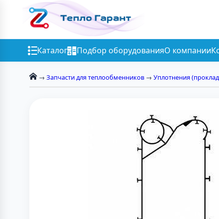
Каталог
Подбор оборудования
О компании
К
→
Запчасти для теплообменников
→
Уплотнения (проклад