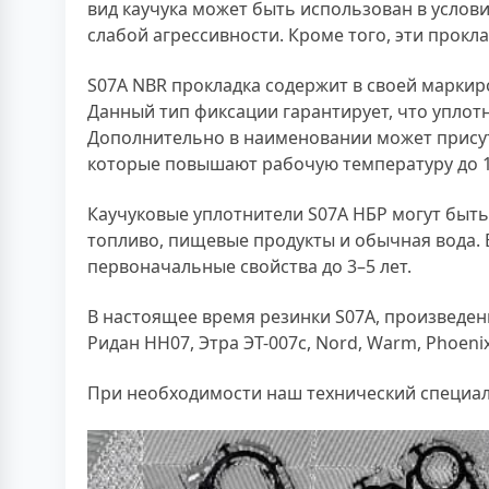
вид каучука может быть использован в усло
слабой агрессивности. Кроме того, эти прокл
S07A NBR прокладка содержит в своей маркиро
Данный тип фиксации гарантирует, что уплотн
Дополнительно в наименовании может присут
которые повышают рабочую температуру до 1
Каучуковые уплотнители S07A НБР могут быть
топливо, пищевые продукты и обычная вода. 
первоначальные свойства до 3–5 лет.
В настоящее время резинки S07A, произведен
Ридан НН07, Этра ЭТ-007с, Nord, Warm, Phoenix,
При необходимости наш технический специалис