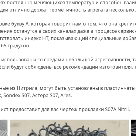
виях постоянно меняющихся температур и способен вза
адки отлично держат герметичность агрегата несколько 
вке букву А, которая говорит нам о том, что она крепи
ения останутся в своих каналах даже в процессе серви
ствовать индекс HT, показывающий специальные добавк
65 градусов.
 использованы со средами небольшой агрессивности, та
Если будут соблюдены все рекомендации изготовителя, 
ные из Нитрила, могут быть установлены в пластинчат
 Sondex S07, Астера S07, Ares.
т предоставит для вас чертеж прокладки S07A Nitril.