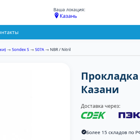
Ваша локация:
Казань
онтакты
ки)
→
Sondex S
→
S07A
→ NBR / Nitril
Прокладка 
Казани
Доставка через:
Более 15 складов по Р