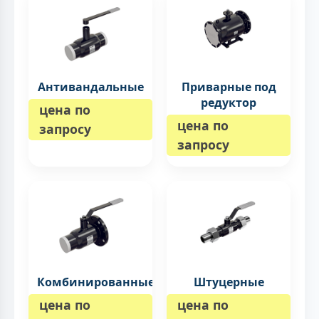
Антивандальные
Приварные под
редуктор
цена по
цена по
запросу
запросу
Комбинированные
Штуцерные
цена по
цена по