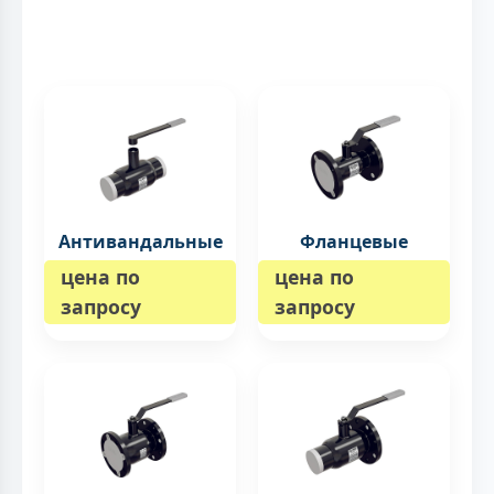
Антивандальные
Фланцевые
цена по
цена по
запросу
запросу