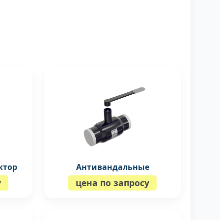
ктор
Антивандальные
у
цена по запросу