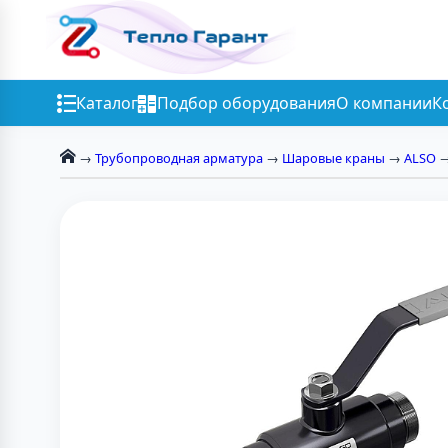
Каталог
Подбор оборудования
О компании
К
→
Трубопроводная арматура
→
Шаровые краны
→
ALSO