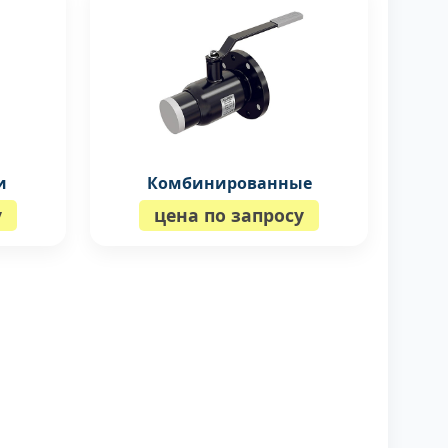
и
Комбинированные
у
цена по запросу