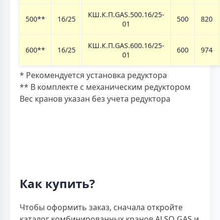
КШ.К.П.GAS.500.16/25-
500**
16/25
500
820
01
КШ.К.П.GAS.600.16/25-
600**
16/25
600
974
01
* Рекомендуется установка редуктора
** В комплекте с механическим редуктором
Вес кранов указан без учета редуктора
Как купить?
Чтобы оформить заказ, сначала откройте
каталог комбинированных кранов ALSO GAS и