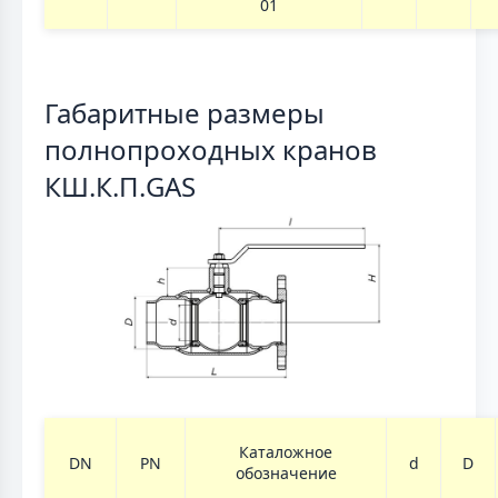
01
Габаритные размеры
полнопроходных кранов
КШ.К.П.GAS
Каталожное
DN
PN
d
D
обозначение