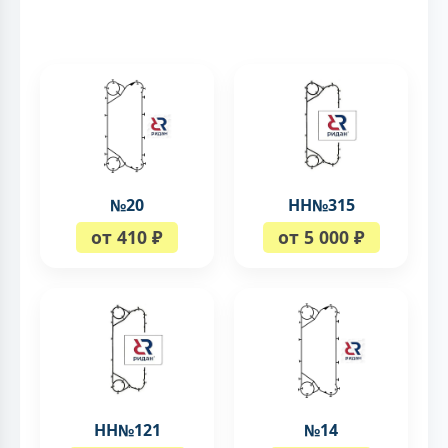
№20
НН№315
от 410 ₽
от 5 000 ₽
НН№121
№14