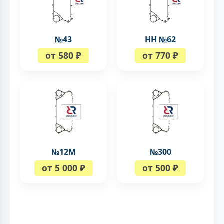
№43
НН №62
от 580 ₽
от 770 ₽
№12М
№300
от 5 000 ₽
от 500 ₽