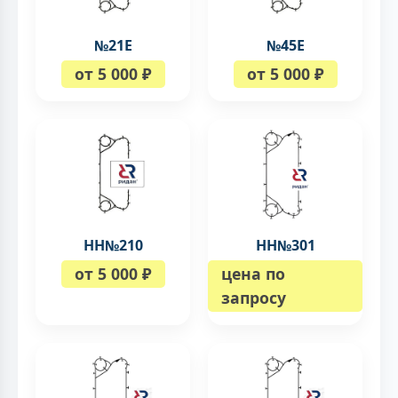
№21Е
№45Е
от 5 000 ₽
от 5 000 ₽
НН№210
НН№301
от 5 000 ₽
цена по
запросу